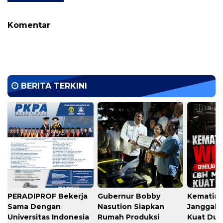
Komentar
BERITA TERKINI
PERADIPROF Bekerja
Gubernur Bobby
Kematian
Sama Dengan
Nasution Siapkan
Janggal,
Universitas Indonesia
Rumah Produksi
Kuat Du