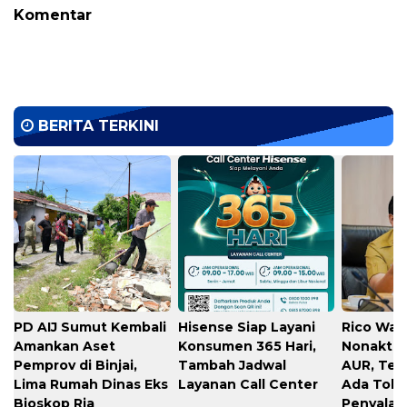
Komentar
BERITA TERKINI
PD AIJ Sumut Kembali
Hisense Siap Layani
Rico Waa
Amankan Aset
Konsumen 365 Hari,
Nonaktif
Pemprov di Binjai,
Tambah Jadwal
AUR, Teg
Lima Rumah Dinas Eks
Layanan Call Center
Ada Toler
Bioskop Ria
Penyala