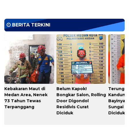
BERITA TERKINI
Kebakaran Maut di
Belum Kapok!
Terungka
Medan Area, Nenek
Bongkar Salon, Rolling
Kandung
73 Tahun Tewas
Door Digondol
Bayinya d
Terpanggang
Residivis Curat
Sungai S
Diciduk
Diciduk