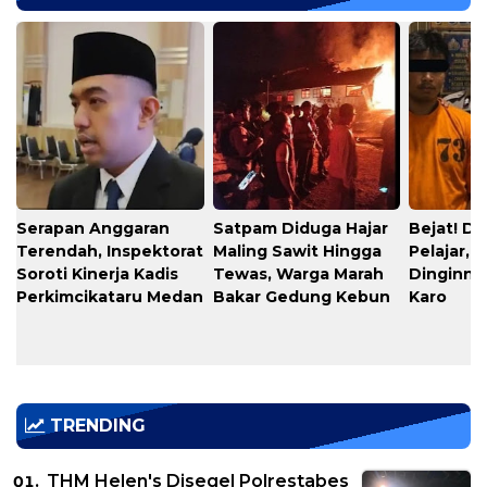
Serapan Anggaran
​Satpam Diduga Hajar
​Bejat! D
Terendah, Inspektorat
Maling Sawit Hingga
Pelajar, 
Soroti Kinerja Kadis
Tewas, Warga Marah
Dinginnya
Perkimcikataru Medan
Bakar Gedung Kebun
Karo
TRENDING
THM Helen's Disegel Polrestabes