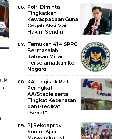
Polri Diminta
Tingkatkan
Kewaspadaan Guna
Cegah Aksi Main
Hakim Sendiri
Temukan 414 SPPG
Bermasalah
Ratusan Miliar
Terselamatkan Ke
Negara
ut M
KAI Logistik Raih
Peringkat
la
AA/Stable serta
Tingkat Kesehatan
dan Predikat
"Sehat"
s
Pj Sekdaprov
Sumut Ajak
Masyarakat Isi