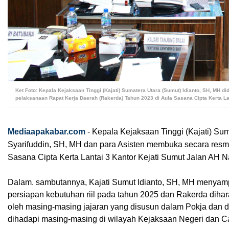
Ket Foto: Kepala Kejaksaan Tinggi (Kajati) Sumatera Utara (Sumut) Idianto, SH, MH
pelaksanaan Rapat Kerja Daerah (Rakerda) Tahun 2023 di Aula Sasana Cipta Kerta Lan
Mediaapakabar.com
-
Kepala Kejaksaan Tinggi (Kajati) Su
Syarifuddin, SH, MH dan para Asisten membuka secara resm
Sasana Cipta Kerta Lantai 3 Kantor Kejati Sumut Jalan AH N
Dalam. sambutannya, Kajati Sumut Idianto, SH, MH menya
persiapan kebutuhan riil pada tahun 2025 dan Rakerda dihara
oleh masing-masing jajaran yang disusun dalam Pokja dan d
dihadapi masing-masing di wilayah Kejaksaan Negeri dan 