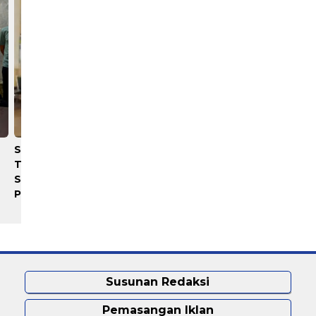
Serapan Anggaran
​Satpam Diduga Hajar Mali
Terendah, Inspektorat
Sawit Hingga Tewas, War
Soroti Kinerja Kadis
Marah Bakar Gedung Keb
Perkimcikataru Medan
Susunan Redaksi
Pemasangan Iklan