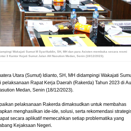
 didampingi Wakajati Sumut M Syarifuddin, SH, MH dan para Asisten membuka secara resmi
tai 3 Kantor Kejati Sumut Jalan AH Nasution Medan, Senin (18/12/2023).
matera Utara (Sumut) Idianto, SH, MH didampingi Wakajati Sum
i pelaksanaan Rapat Kerja Daerah (Rakerda) Tahun 2023 di Au
asution Medan, Senin (18/12/2023).
mpaikan pelaksanaan Rakerda dimaksudkan untuk membahas
pkan menghasilkan ide-ide, solusi, serta rekomendasi strategi
apat secara aplikatif memecahkan setiap problematika yang
Cabang Kejaksaan Negeri.