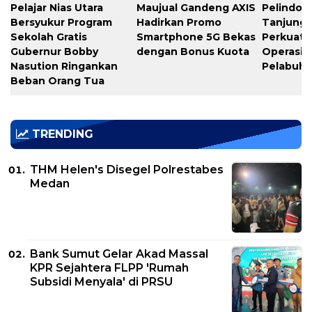
Pelajar Nias Utara
Maujual Gandeng AXIS
Pelindo M
Bersyukur Program
Hadirkan Promo
Tanjung 
Sekolah Gratis
Smartphone 5G Bekas
Perkuat K
Gubernur Bobby
dengan Bonus Kuota
Operasio
Nasution Ringankan
Pelabuh
Beban Orang Tua
TRENDING
THM Helen's Disegel Polrestabes
Medan
Bank Sumut Gelar Akad Massal
KPR Sejahtera FLPP 'Rumah
Subsidi Menyala' di PRSU