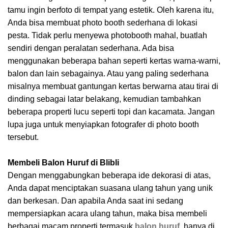
tamu ingin berfoto di tempat yang estetik. Oleh karena itu,
Anda bisa membuat photo booth sederhana di lokasi
pesta. Tidak perlu menyewa photobooth mahal, buatlah
sendiri dengan peralatan sederhana. Ada bisa
menggunakan beberapa bahan seperti kertas warna-warni,
balon dan lain sebagainya. Atau yang paling sederhana
misalnya membuat gantungan kertas berwarna atau tirai di
dinding sebagai latar belakang, kemudian tambahkan
beberapa properti lucu seperti topi dan kacamata. Jangan
lupa juga untuk menyiapkan fotografer di photo booth
tersebut.
Membeli Balon Huruf di Blibli
Dengan menggabungkan beberapa ide dekorasi di atas,
Anda dapat menciptakan suasana ulang tahun yang unik
dan berkesan. Dan apabila Anda saat ini sedang
mempersiapkan acara ulang tahun, maka bisa membeli
berbagai macam properti termasuk
balon huruf
hanya di