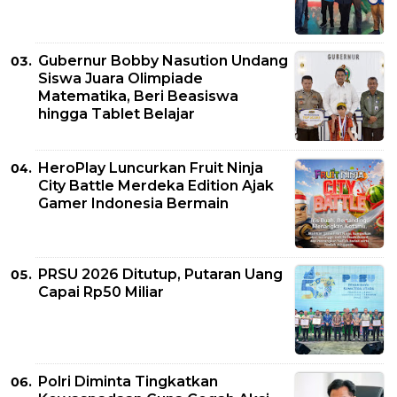
Gubernur Bobby Nasution Undang
Siswa Juara Olimpiade
Matematika, Beri Beasiswa
hingga Tablet Belajar
HeroPlay Luncurkan Fruit Ninja
City Battle Merdeka Edition Ajak
Gamer Indonesia Bermain
PRSU 2026 Ditutup, Putaran Uang
Capai Rp50 Miliar
Polri Diminta Tingkatkan