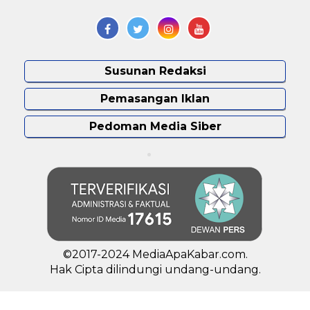
Susunan Redaksi
Pemasangan Iklan
Pedoman Media Siber
©2017-2024 MediaApaKabar.com.
Hak Cipta dilindungi undang-undang.