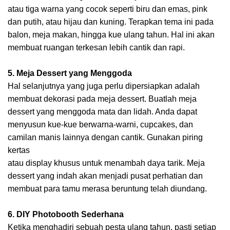
atau tiga warna yang cocok seperti biru dan emas, pink
dan putih, atau hijau dan kuning. Terapkan tema ini pada
balon, meja makan, hingga kue ulang tahun. Hal ini akan
membuat ruangan terkesan lebih cantik dan rapi.
5. Meja Dessert yang Menggoda
Hal selanjutnya yang juga perlu dipersiapkan adalah
membuat dekorasi pada meja dessert. Buatlah meja
dessert yang menggoda mata dan lidah. Anda dapat
menyusun kue-kue berwarna-warni, cupcakes, dan
camilan manis lainnya dengan cantik. Gunakan piring
kertas
atau display khusus untuk menambah daya tarik. Meja
dessert yang indah akan menjadi pusat perhatian dan
membuat para tamu merasa beruntung telah diundang.
6. DIY Photobooth Sederhana
Ketika menghadiri sebuah pesta ulang tahun, pasti setiap