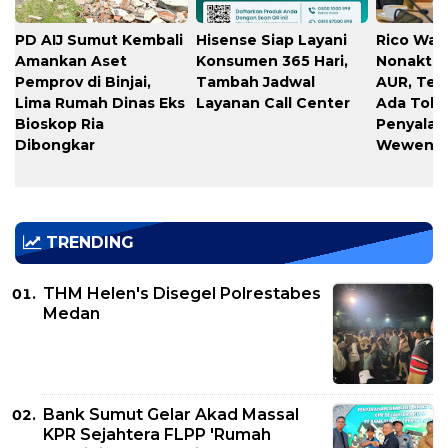
PD AIJ Sumut Kembali
Hisense Siap Layani
Rico Waa
Amankan Aset
Konsumen 365 Hari,
Nonaktif
Pemprov di Binjai,
Tambah Jadwal
AUR, Teg
Lima Rumah Dinas Eks
Layanan Call Center
Ada Toler
Bioskop Ria
Penyala
Dibongkar
Wewena
TRENDING
THM Helen's Disegel Polrestabes
Medan
Bank Sumut Gelar Akad Massal
KPR Sejahtera FLPP 'Rumah