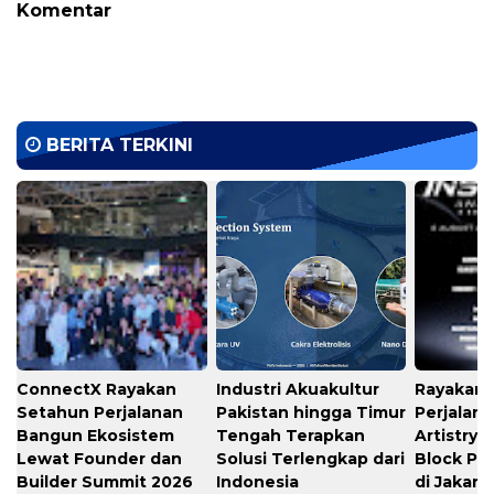
Komentar
BERITA TERKINI
ConnectX Rayakan
Industri Akuakultur
Rayakan 
Setahun Perjalanan
Pakistan hingga Timur
Perjalana
Bangun Ekosistem
Tengah Terapkan
Artistry 
Lewat Founder dan
Solusi Terlengkap dari
Block Pa
Builder Summit 2026
Indonesia
di Jakart