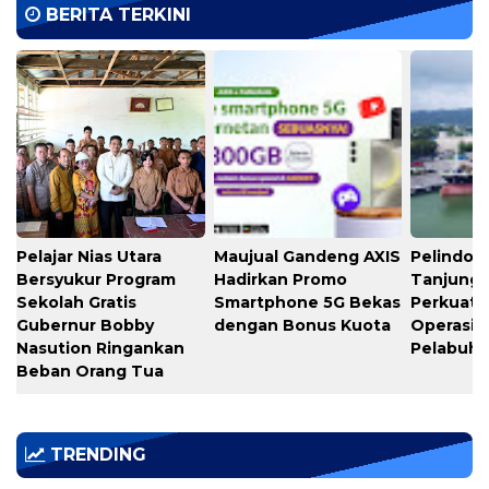
BERITA TERKINI
Pelajar Nias Utara
Maujual Gandeng AXIS
Pelindo M
Bersyukur Program
Hadirkan Promo
Tanjung 
Sekolah Gratis
Smartphone 5G Bekas
Perkuat K
Gubernur Bobby
dengan Bonus Kuota
Operasio
Nasution Ringankan
Pelabuh
Beban Orang Tua
TRENDING