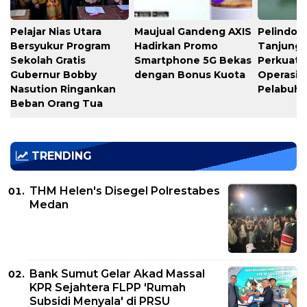
Pelajar Nias Utara
Maujual Gandeng AXIS
Pelindo M
Bersyukur Program
Hadirkan Promo
Tanjung 
Sekolah Gratis
Smartphone 5G Bekas
Perkuat K
Gubernur Bobby
dengan Bonus Kuota
Operasio
Nasution Ringankan
Pelabuh
Beban Orang Tua
TRENDING
THM Helen's Disegel Polrestabes
Medan
Bank Sumut Gelar Akad Massal
KPR Sejahtera FLPP 'Rumah
Subsidi Menyala' di PRSU