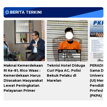
BERITA TERKINI
Maknai Kemerdekaan
Teknisi Hotel Diduga
PERADIPR
RI Ke-81, Rico Waas :
Curi Pipa AC, Polisi
Sama De
Kemerdekaan Harus
Bekuk Pelaku di
Universit
Dirasakan Masyarakat
Marelan
(UI) Meng
Lewat Peningkatan
Pendidik
Pelayanan Primer
Profesi 
(PKPA)