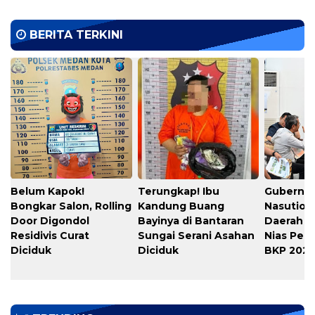
BERITA TERKINI
Belum Kapok!
Terungkap! Ibu
Gubernu
Bongkar Salon, Rolling
Kandung Buang
Nasution
Door Digondol
Bayinya di Bantaran
Daerah s
Residivis Curat
Sungai Serani Asahan
Nias Per
Diciduk
Diciduk
BKP 202