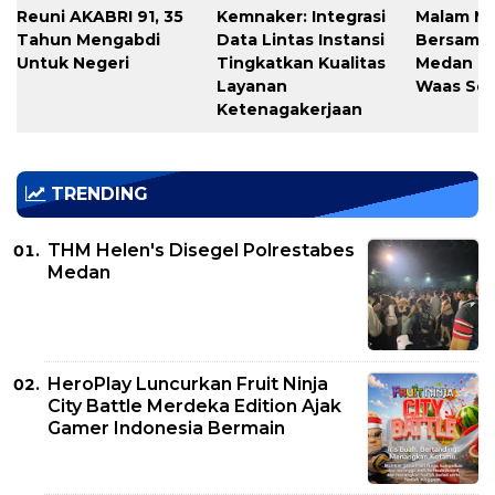
Reuni AKABRI 91, 35
Kemnaker: Integrasi
Malam M
Tahun Mengabdi
Data Lintas Instansi
Bersama
Untuk Negeri
Tingkatkan Kualitas
Medan T
Layanan
Waas Ser
Ketenagakerjaan
TRENDING
THM Helen's Disegel Polrestabes
Medan
HeroPlay Luncurkan Fruit Ninja
City Battle Merdeka Edition Ajak
Gamer Indonesia Bermain