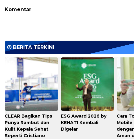
Komentar
BERITA TERKINI
CLEAR Bagikan Tips
ESG Award 2026 by
Cara Top
Punya Rambut dan
KEHATI Kembali
Mobile L
Kulit Kepala Sehat
Digelar
dengan C
Seperti Cristiano
Aman di 