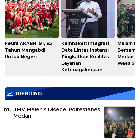
Reuni AKABRI 91, 35
Kemnaker: Integrasi
Malam M
Tahun Mengabdi
Data Lintas Instansi
Bersama
Untuk Negeri
Tingkatkan Kualitas
Medan T
Layanan
Waas Ser
Ketenagakerjaan
TRENDING
THM Helen's Disegel Polrestabes
Medan