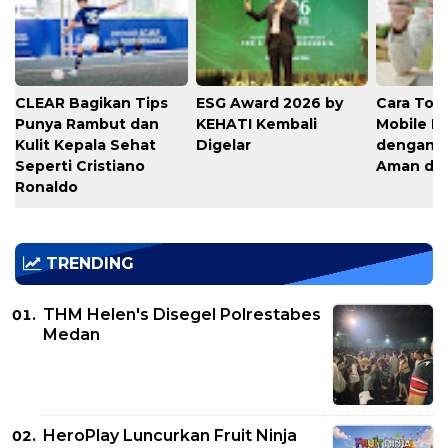
CLEAR Bagikan Tips
ESG Award 2026 by
Cara Top
Punya Rambut dan
KEHATI Kembali
Mobile L
Kulit Kepala Sehat
Digelar
dengan C
Seperti Cristiano
Aman di 
Ronaldo
TRENDING
THM Helen's Disegel Polrestabes
Medan
HeroPlay Luncurkan Fruit Ninja