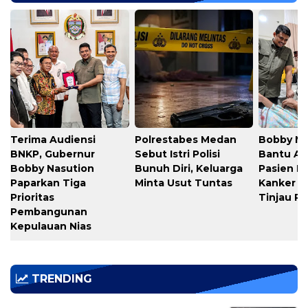
Terima Audiensi
Polrestabes Medan
Bobby Na
BNKP, Gubernur
Sebut Istri Polisi
Bantu A
Bobby Nasution
Bunuh Diri, Keluarga
Pasien L
Paparkan Tiga
Minta Usut Tuntas
Kanker Ti
Prioritas
Tinjau 
Pembangunan
Kepulauan Nias
TRENDING