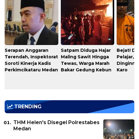
Serapan Anggaran
​Satpam Diduga Hajar
​Bejat! D
Terendah, Inspektorat
Maling Sawit Hingga
Pelajar, 
Soroti Kinerja Kadis
Tewas, Warga Marah
Dinginnya
Perkimcikataru Medan
Bakar Gedung Kebun
Karo
TRENDING
THM Helen's Disegel Polrestabes
Medan