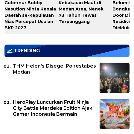
Gubernur Bobby
Kebakaran Maut di
Belum Ka
Nasution Minta Kepala
Medan Area, Nenek
Bongkar S
Daerah se-Kepulauan
73 Tahun Tewas
Door Dig
Nias Percepat Usulan
Terpanggang
Residivis
BKP 2027
Diciduk
TRENDING
THM Helen's Disegel Polrestabes
Medan
HeroPlay Luncurkan Fruit Ninja
City Battle Merdeka Edition Ajak
Gamer Indonesia Bermain