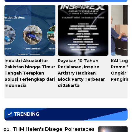
Industri Akuakultur
Rayakan 10 Tahun
KAI Logis
Pakistan hingga Timur
Perjalanan, Inspire
Promo “
Tengah Terapkan
Artistry Hadirkan
Ongkir” 
Solusi Terlengkap dari
Block Party Terbesar
Pengirim
Indonesia
di Jakarta
TRENDING
THM Helen's Disegel Polrestabes