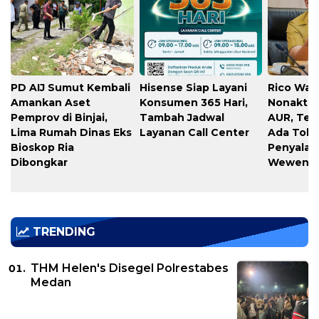
PD AIJ Sumut Kembali
Hisense Siap Layani
Rico Waa
Amankan Aset
Konsumen 365 Hari,
Nonaktif
Pemprov di Binjai,
Tambah Jadwal
AUR, Teg
Lima Rumah Dinas Eks
Layanan Call Center
Ada Toler
Bioskop Ria
Penyala
Dibongkar
Wewena
TRENDING
THM Helen's Disegel Polrestabes
Medan