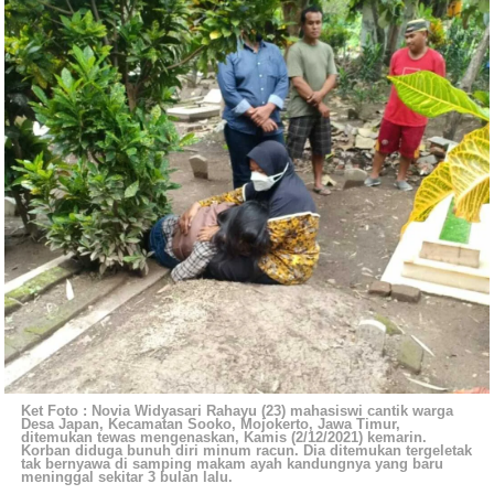
Ket Foto : Novia Widyasari Rahayu (23) mahasiswi cantik warga
Desa Japan, Kecamatan Sooko, Mojokerto, Jawa Timur,
ditemukan tewas mengenaskan, Kamis (2/12/2021) kemarin.
Korban diduga bunuh diri minum racun. Dia ditemukan tergeletak
tak bernyawa di samping makam ayah kandungnya yang baru
meninggal sekitar 3 bulan lalu.