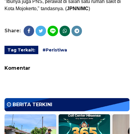
"Ibunya juga PNS, perawat di salah satu rumah sakit di 
Kota Mojokerto," tandasnya. (
JPNN/MC
)
Share:
Tag Terkait:
#Peristiwa
Komentar
BERITA TERKINI