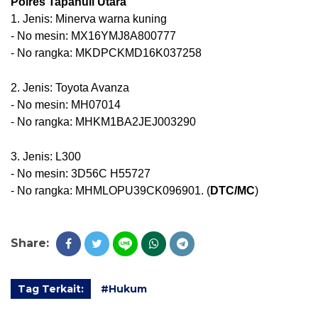
Polres Tapanuli Utara
1. Jenis: Minerva warna kuning
- No mesin: MX16YMJ8A800777
- No rangka: MKDPCKMD16K037258
2. Jenis: Toyota Avanza
- No mesin: MH07014
- No rangka: MHKM1BA2JEJ003290
3. Jenis: L300
- No mesin: 3D56C H55727
- No rangka: MHMLOPU39CK096901. (
DTC/MC
)
Share:
Tag Terkait:
#Hukum