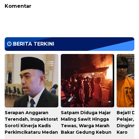
Komentar
BERITA TERKINI
Serapan Anggaran
​Satpam Diduga Hajar
​Bejat! D
Terendah, Inspektorat
Maling Sawit Hingga
Pelajar, 
Soroti Kinerja Kadis
Tewas, Warga Marah
Dinginnya
Perkimcikataru Medan
Bakar Gedung Kebun
Karo