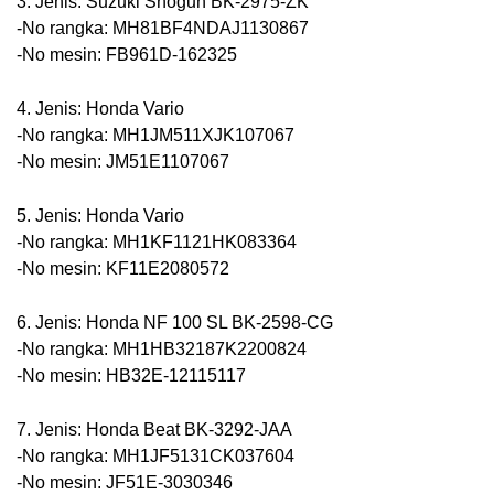
3. Jenis: Suzuki Shogun BK-2975-ZK
-No rangka: MH81BF4NDAJ1130867
-No mesin: FB961D-162325
4. Jenis: Honda Vario
-No rangka: MH1JM511XJK107067
-No mesin: JM51E1107067
5. Jenis: Honda Vario
-No rangka: MH1KF1121HK083364
-No mesin: KF11E2080572
6. Jenis: Honda NF 100 SL BK-2598-CG
-No rangka: MH1HB32187K2200824
-No mesin: HB32E-12115117
7. Jenis: Honda Beat BK-3292-JAA
-No rangka: MH1JF5131CK037604
-No mesin: JF51E-3030346