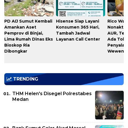
PD AIJ Sumut Kembali
Hisense Siap Layani
Rico Waa
Amankan Aset
Konsumen 365 Hari,
Nonaktif
Pemprov di Binjai,
Tambah Jadwal
AUR, Teg
Lima Rumah Dinas Eks
Layanan Call Center
Ada Toler
Bioskop Ria
Penyala
Dibongkar
Wewena
TRENDING
THM Helen's Disegel Polrestabes
Medan