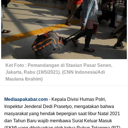
Ket Foto : Pemandangan di Stasiun Pasar Senen, 
Jakarta, Rabu (19/5/2021). (CNN Indonesia/Adi 
Maulana Ibrahim)
Mediaapakabar.com
-
Kepala Divisi Humas Polri, 
Inspektur Jenderal Dedi Prasetyo, mengatakan bahwa 
masyarakat yang hendak bepergian saat libur Natal 2021 
dan Tahun Baru wajib membawa Surat Keluar Masuk 
(SKM) yang dikeluarkan oleh ketua Rukun Tetangga (RT).