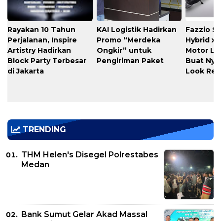
Rayakan 10 Tahun
KAI Logistik Hadirkan
Fazzio S
Perjalanan, Inspire
Promo “Merdeka
Hybrid x A
Artistry Hadirkan
Ongkir” untuk
Motor Lim
Block Party Terbesar
Pengiriman Paket
Buat Nye
di Jakarta
Look Ret
TRENDING
THM Helen's Disegel Polrestabes
Medan
Bank Sumut Gelar Akad Massal