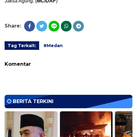
Jaksa Agung. (
MC/DAF
)
Share:
Tag Terkait:
#Medan
Komentar
BERITA TERKINI