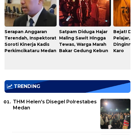
Serapan Anggaran
​Satpam Diduga Hajar
​Bejat! D
Terendah, Inspektorat
Maling Sawit Hingga
Pelajar, 
Soroti Kinerja Kadis
Tewas, Warga Marah
Dinginnya
Perkimcikataru Medan
Bakar Gedung Kebun
Karo
TRENDING
THM Helen's Disegel Polrestabes
Medan