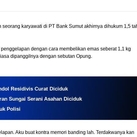
lah seorang karyawati di PT Bank Sumut akhirnya dihukum 1,5 ta
na penggelapan dengan cara membelikan emas seberat 1,1 kg 
 biasa dipanggilnya dengan sebutan Opung.
dol Residivis Curat Diciduk
ran Sungai Serani Asahan Diciduk
k Polisi
elapan. Aku buat kontra memori banding lah. Terdakwanya kan 