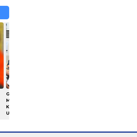
Gubernur Bobby Nasution
Nenek 69 Tahun Dibacok,
Minta Kepala Daerah se-
Pemuda 24 Tahun Dicidu
Kepulauan Nias Percepat
Polisi
Usulan BKP 2027