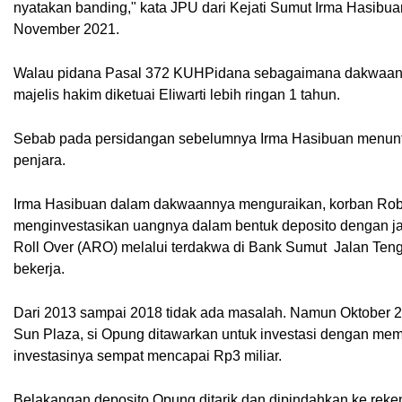
nyatakan banding," kata JPU dari Kejati Sumut Irma Hasib
November 2021.
Walau pidana Pasal 372 KUHPidana sebagaimana dakwaan pe
majelis hakim diketuai Eliwarti lebih ringan 1 tahun.
Sebab pada persidangan sebelumnya Irma Hasibuan menuntut t
penjara.
Irma Hasibuan dalam dakwaannya menguraikan, korban Robins
menginvestasikan uangnya dalam bentuk deposito dengan j
Roll Over (ARO) melalui terdakwa di Bank Sumut  Jalan Tengk
bekerja.
Dari 2013 sampai 2018 tidak ada masalah. Namun Oktober 2
Sun Plaza, si Opung ditawarkan untuk investasi dengan mem
investasinya sempat mencapai Rp3 miliar.
Belakangan deposito Opung ditarik dan dipindahkan ke reke