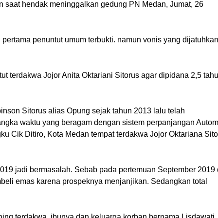
uan saat hendak meninggalkan gedung PN Medan, Jumat, 26 
rtama penuntut umum terbukti. namun vonis yang dijatuhkan
erdakwa Jojor Anita Oktariani Sitorus agar dipidana 2,5 tahu
on Sitorus alias Opung sejak tahun 2013 lalu telah 
angka waktu yang beragam dengan sistem perpanjangan Automa
u Cik Ditiro, Kota Medan tempat terdakwa Jojor Oktariana Sito
019 jadi bermasalah. Sebab pada pertemuan September 2019 d
beli emas karena prospeknya menjanjikan. Sedangkan total 
ning terdakwa, ibunya dan keluarga korban bernama Lisdawati 