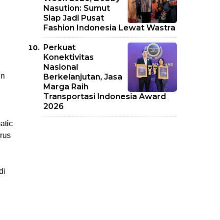
Nasution: Sumut
Siap Jadi Pusat
Fashion Indonesia Lewat Wastra
 
Perkuat
Konektivitas
Nasional
n 
Berkelanjutan, Jasa
Marga Raih
Transportasi Indonesia Award
2026
tic 
rus 
i 