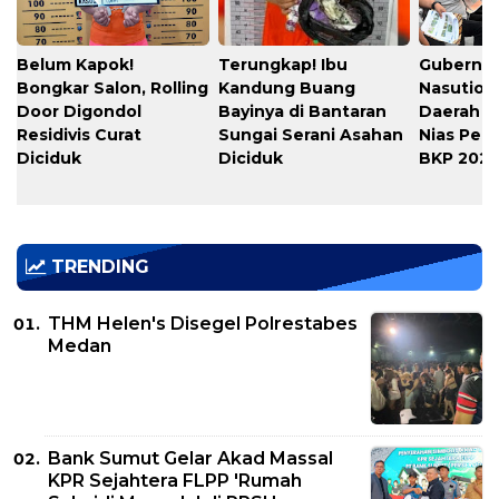
Belum Kapok!
Terungkap! Ibu
Gubernu
Bongkar Salon, Rolling
Kandung Buang
Nasution
Door Digondol
Bayinya di Bantaran
Daerah s
Residivis Curat
Sungai Serani Asahan
Nias Per
Diciduk
Diciduk
BKP 202
TRENDING
THM Helen's Disegel Polrestabes
Medan
Bank Sumut Gelar Akad Massal
KPR Sejahtera FLPP 'Rumah