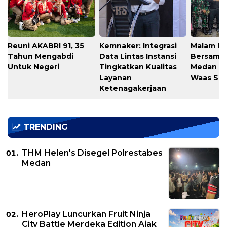
Reuni AKABRI 91, 35
Kemnaker: Integrasi
Malam M
Tahun Mengabdi
Data Lintas Instansi
Bersama
Untuk Negeri
Tingkatkan Kualitas
Medan T
Layanan
Waas Ser
Ketenagakerjaan
TRENDING
THM Helen's Disegel Polrestabes
Medan
HeroPlay Luncurkan Fruit Ninja
City Battle Merdeka Edition Ajak