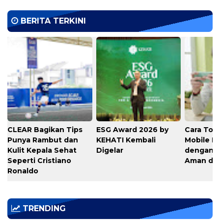
BERITA TERKINI
CLEAR Bagikan Tips
ESG Award 2026 by
Cara Top
Punya Rambut dan
KEHATI Kembali
Mobile L
Kulit Kepala Sehat
Digelar
dengan C
Seperti Cristiano
Aman di 
Ronaldo
TRENDING