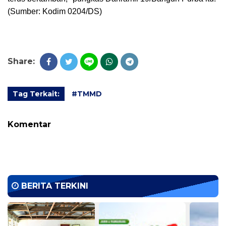
(Sumber: Kodim 0204/DS)
Share:
Tag Terkait:
#TMMD
Komentar
BERITA TERKINI