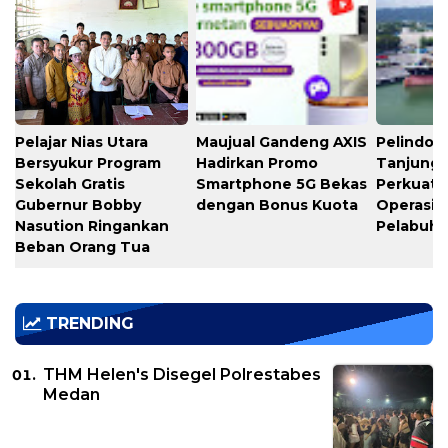
Pelajar Nias Utara
Maujual Gandeng AXIS
Pelindo M
Bersyukur Program
Hadirkan Promo
Tanjung 
Sekolah Gratis
Smartphone 5G Bekas
Perkuat K
Gubernur Bobby
dengan Bonus Kuota
Operasio
Nasution Ringankan
Pelabuh
Beban Orang Tua
TRENDING
THM Helen's Disegel Polrestabes
Medan