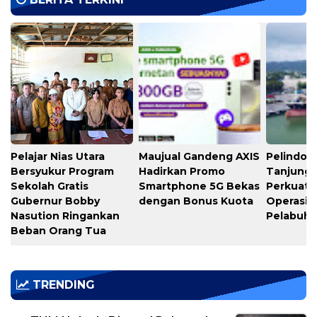
Pelajar Nias Utara
Maujual Gandeng AXIS
Pelindo M
Bersyukur Program
Hadirkan Promo
Tanjung 
Sekolah Gratis
Smartphone 5G Bekas
Perkuat K
Gubernur Bobby
dengan Bonus Kuota
Operasio
Nasution Ringankan
Pelabuh
Beban Orang Tua
TRENDING