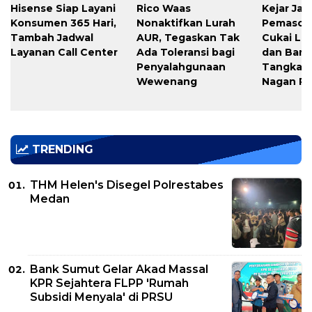
Hisense Siap Layani
Rico Waas
Kejar Jar
Konsumen 365 Hari,
Nonaktifkan Lurah
Pemasok 
Tambah Jadwal
AUR, Tegaskan Tak
Cukai L
Layanan Call Center
Ada Toleransi bagi
dan Bares
Penyalahgunaan
Tangkap K
Wewenang
Nagan Ra
TRENDING
THM Helen's Disegel Polrestabes
Medan
Bank Sumut Gelar Akad Massal
KPR Sejahtera FLPP 'Rumah
Subsidi Menyala' di PRSU