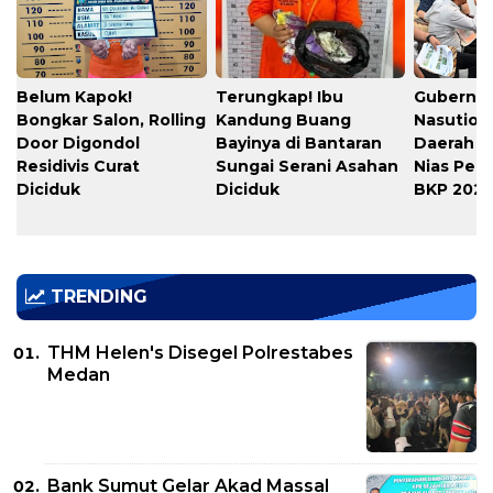
Belum Kapok!
Terungkap! Ibu
Gubernu
Bongkar Salon, Rolling
Kandung Buang
Nasution
Door Digondol
Bayinya di Bantaran
Daerah s
Residivis Curat
Sungai Serani Asahan
Nias Per
Diciduk
Diciduk
BKP 202
TRENDING
THM Helen's Disegel Polrestabes
Medan
Bank Sumut Gelar Akad Massal