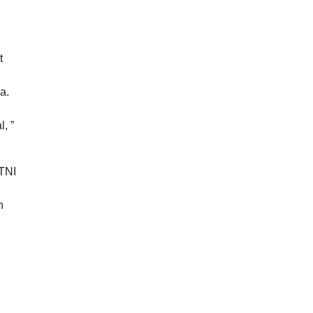
t
a.
, ”
 TNI
n