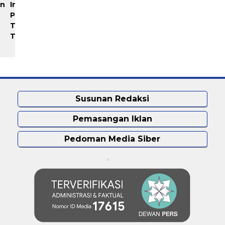
un
Industri Akuakultur
Rayakan 10 Tahun
Pakistan hingga Timur
Perjalanan, Inspire Artistry
Tengah Terapkan Solusi
Hadirkan Block Party
Terlengkap dari Indonesia
Terbesar di Jakarta
Susunan Redaksi
Pemasangan Iklan
Pedoman Media Siber