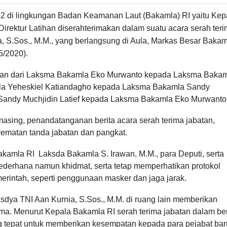
on-2 di lingkungan Badan Keamanan Laut (Bakamla) RI yaitu Kep
Direktur Latihan diserahterimakan dalam suatu acara serah ter
, S.Sos., M.M., yang berlangsung di Aula, Markas Besar Bakam
5/2020).
akan dari Laksma Bakamla Eko Murwanto kepada Laksma Baka
amla Yeheskiel Katiandagho kepada Laksma Bakamla Sandy
la Sandy Muchjidin Latief kepada Laksma Bakamla Eko Murwanto
ing, penandatanganan berita acara serah terima jabatan,
yematan tanda jabatan dan pangkat.
Bakamla RI Laksda Bakamla S. Irawan, M.M., para Deputi, serta
sederhana namun khidmat, serta tetap memperhatikan protokol
rintah, seperti penggunaan masker dan jaga jarak.
sdya TNI Aan Kurnia, S.Sos., M.M. di ruang lain memberikan
ama. Menurut Kepala Bakamla RI serah terima jabatan dalam be
ng tepat untuk memberikan kesempatan kepada para pejabat bar