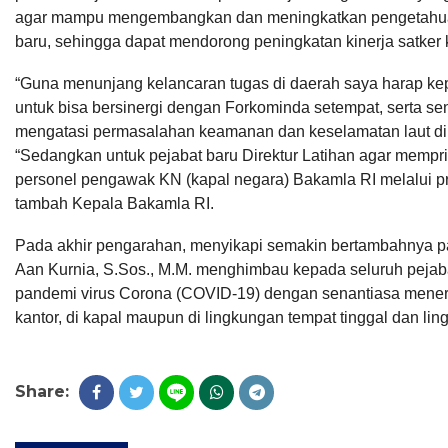
agar mampu mengembangkan dan meningkatkan pengetahua
baru, sehingga dapat mendorong peningkatan kinerja satker 
“Guna menunjang kelancaran tugas di daerah saya harap ke
untuk bisa bersinergi dengan Forkominda setempat, serta
mengatasi permasalahan keamanan dan keselamatan laut di w
“Sedangkan untuk pejabat baru Direktur Latihan agar mem
personel pengawak KN (kapal negara) Bakamla RI melalui pro
tambah Kepala Bakamla RI.
Pada akhir pengarahan, menyikapi semakin bertambahnya pa
Aan Kurnia, S.Sos., M.M. menghimbau kepada seluruh peja
pandemi virus Corona (COVID-19) dengan senantiasa menerap
kantor, di kapal maupun di lingkungan tempat tinggal dan ling
Share: