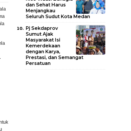
dan Sehat Harus
ala
Menjangkau
Seluruh Sudut Kota Medan
ima
la
Pj Sekdaprov
Sumut Ajak
Masyarakat Isi
mla
Kemerdekaan
dengan Karya,
.
Prestasi, dan Semangat
Persatuan
ntuk
u