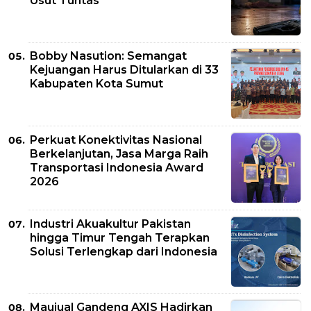
Usut Tuntas
Bobby Nasution: Semangat
Kejuangan Harus Ditularkan di 33
Kabupaten Kota Sumut
Perkuat Konektivitas Nasional
Berkelanjutan, Jasa Marga Raih
Transportasi Indonesia Award
2026
Industri Akuakultur Pakistan
hingga Timur Tengah Terapkan
Solusi Terlengkap dari Indonesia
Maujual Gandeng AXIS Hadirkan