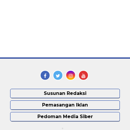
Susunan Redaksi
Pemasangan Iklan
Pedoman Media Siber