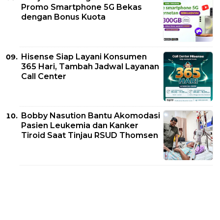
Promo Smartphone 5G Bekas
dengan Bonus Kuota
Hisense Siap Layani Konsumen
365 Hari, Tambah Jadwal Layanan
Call Center
Bobby Nasution Bantu Akomodasi
Pasien Leukemia dan Kanker
Tiroid Saat Tinjau RSUD Thomsen