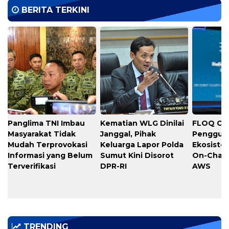
BERITA TERKINI
Panglima TNI Imbau
Kematian WLG Dinilai
FLOQ Cat
Masyarakat Tidak
Janggal, Pihak
Pengguna
Mudah Terprovokasi
Keluarga Lapor Polda
Ekosiste
Informasi yang Belum
Sumut Kini Disorot
On-Chai
Terverifikasi
DPR-RI
AWS
TRENDING