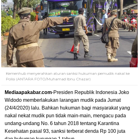
Kemenhub menyerahkan aturan sanksi hukuman pemudik nakal ke
Polisi (ANTARA FOTO/Muhamad Ibnu Chazar)
Mediaapakabar.com
-
Presiden Republik Indonesia Joko
Widodo memberlakukan larangan mudik
pada Jumat
(24/4/2020) lalu. Bahkan hukuman bagi masyarakat yang
nakal nekat mudik pun tidak main-main, mengacu pada
undang-undang No. 6 tahun 2018 tentang Karantina
Kesehatan pasal 93, sanksi terberat denda Rp 100 juta
dan hukuman kurungan 1 tahun.