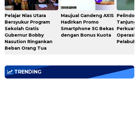
Pelajar Nias Utara
Maujual Gandeng AXIS
Pelindo M
Bersyukur Program
Hadirkan Promo
Tanjung 
Sekolah Gratis
Smartphone 5G Bekas
Perkuat K
Gubernur Bobby
dengan Bonus Kuota
Operasio
Nasution Ringankan
Pelabuh
Beban Orang Tua
TRENDING