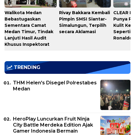
Walikota Medan
Rivay Bakkara Kembali
CLEAR Ba
Bebastugaskan
Pimpin SMSI Siantar-
Punya R
Sementara Camat
Simalungun, Terpilih
Kulit Kep
Medan Timur, Tindak
secara Aklamasi
Seperti C
Lanjuti Hasil Audit
Ronaldo
Khusus Inspektorat
TRENDING
THM Helen's Disegel Polrestabes
Medan
HeroPlay Luncurkan Fruit Ninja
City Battle Merdeka Edition Ajak
Gamer Indonesia Bermain