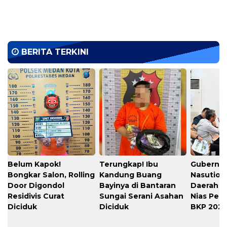
BERITA TERKINI
Belum Kapok!
Terungkap! Ibu
Gubernu
Bongkar Salon, Rolling
Kandung Buang
Nasution
Door Digondol
Bayinya di Bantaran
Daerah s
Residivis Curat
Sungai Serani Asahan
Nias Per
Diciduk
Diciduk
BKP 202