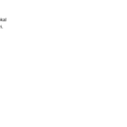
okal
i.