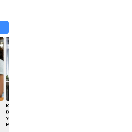
Kejagung Sebut Saat
DPRD Sumut Apresiasi
m
Dipengadilan Ungkap Emas
Langkah Bobby Nasution
74 Kg Dan Uang Tunai
Berkantor di Kepulauan
Miliaran Rupiah
Nias, Dinilai Percepat
Pembangunan