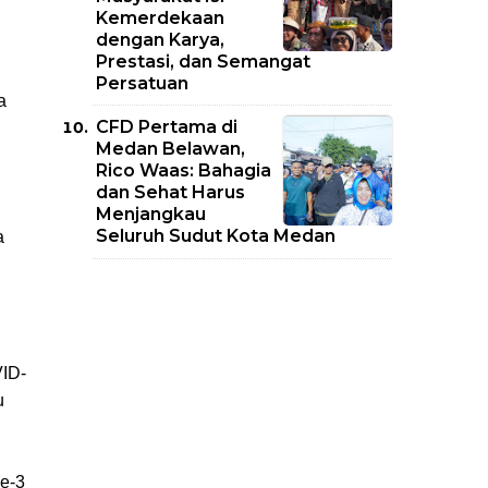
Kemerdekaan
dengan Karya,
Prestasi, dan Semangat
Persatuan
a
CFD Pertama di
Medan Belawan,
Rico Waas: Bahagia
dan Sehat Harus
Menjangkau
Seluruh Sudut Kota Medan
a
VID-
u
ke-3