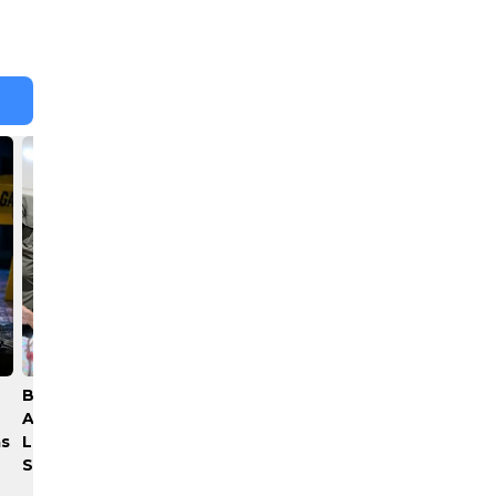
Bobby Nasution Bantu
Ketua SMSI Sumut Lantik
Akomodasi Pasien
Yonimasari Hulu Sebagai
as
Leukemia dan Kanker Tiroid
Ketua SMSI Kepulauan Nia
Saat Tinjau RSUD Thomsen
2026-2029