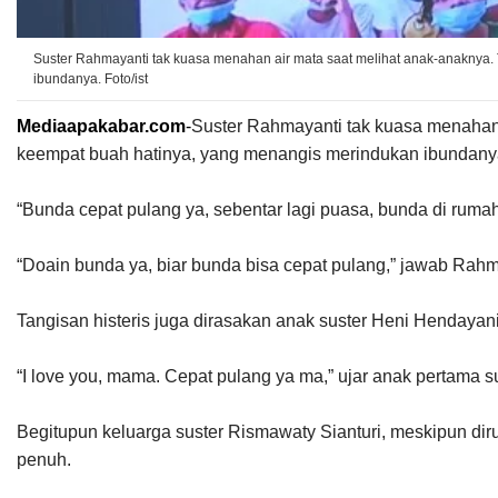
Suster Rahmayanti tak kuasa menahan air mata saat melihat anak-anaknya
ibundanya. Foto/ist
Mediaapakabar.com
-
S
uster Rahmayanti tak kuasa menahan
keempat buah hatinya, yang menangis merindukan ibundany
“Bunda cepat pulang ya, sebentar lagi puasa, bunda di rumah 
“Doain bunda ya, biar bunda bisa cepat pulang,” jawab Rahm
Tangisan histeris juga dirasakan anak suster Heni Hendayani
“I love you, mama. Cepat pulang ya ma,” ujar anak pertama s
Begitupun keluarga suster Rismawaty Sianturi, meskipun d
penuh.