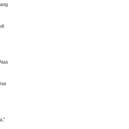
yang
di
Atas
ise
a,”