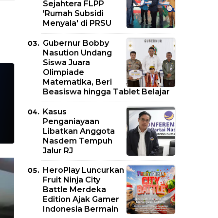
Sejahtera FLPP
'Rumah Subsidi
Menyala' di PRSU
Gubernur Bobby
Nasution Undang
Siswa Juara
Olimpiade
Matematika, Beri
Beasiswa hingga Tablet Belajar
Kasus
Penganiayaan
Libatkan Anggota
Nasdem Tempuh
Jalur RJ
HeroPlay Luncurkan
Fruit Ninja City
Battle Merdeka
Edition Ajak Gamer
Indonesia Bermain