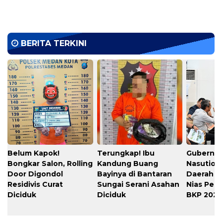
BERITA TERKINI
Belum Kapok!
Terungkap! Ibu
Gubernu
Bongkar Salon, Rolling
Kandung Buang
Nasution
Door Digondol
Bayinya di Bantaran
Daerah s
Residivis Curat
Sungai Serani Asahan
Nias Per
Diciduk
Diciduk
BKP 202