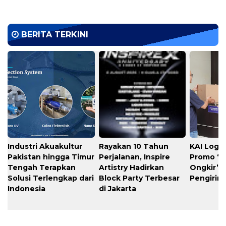
BERITA TERKINI
Industri Akuakultur
Rayakan 10 Tahun
KAI Logis
Pakistan hingga Timur
Perjalanan, Inspire
Promo “
Tengah Terapkan
Artistry Hadirkan
Ongkir” 
Solusi Terlengkap dari
Block Party Terbesar
Pengirim
Indonesia
di Jakarta