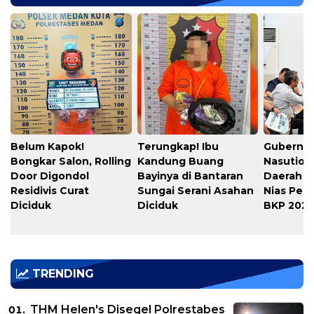
Belum Kapok!
Terungkap! Ibu
Gubernu
Bongkar Salon, Rolling
Kandung Buang
Nasution
Door Digondol
Bayinya di Bantaran
Daerah s
Residivis Curat
Sungai Serani Asahan
Nias Per
Diciduk
Diciduk
BKP 202
TRENDING
THM Helen's Disegel Polrestabes