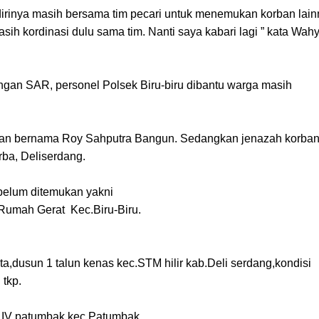
dirinya masih bersama tim pecari untuk menemukan korban lain
asih kordinasi dulu sama tim. Nanti saya kabari lagi ” kata Wah
ungan SAR, personel Polsek Biru-biru dibantu warga masih
mukan bernama Roy Sahputra Bangun. Sedangkan jenazah korba
ba, Deliserdang.
 belum ditemukan yakni
Rumah Gerat Kec.Biru-Biru.
sta,dusun 1 talun kenas kec.STM hilir kab.Deli serdang,kondisi
 tkp.
r IV patumbak kec.Patumbak