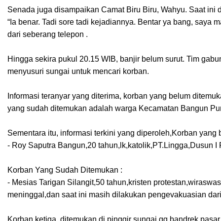
Senada juga disampaikan Camat Biru Biru, Wahyu. Saat ini 
“Ia benar. Tadi sore tadi kejadiannya. Bentar ya bang, saya m
dari seberang telepon .
Hingga sekira pukul 20.15 WIB, banjir belum surut. Tim gab
menyusuri sungai untuk mencari korban.
Informasi teranyar yang diterima, korban yang belum dite
yang sudah ditemukan adalah warga Kecamatan Bangun Pur
Sementara itu, informasi terkini yang diperoleh,Korban yang
- Roy Saputra Bangun,20 tahun,lk,katolik,PT.Lingga,
Dusun I 
Korban Yang Sudah Ditemukan :
- Mesias Tarigan Silangit,50 tahun,kristen protestan,wiraswa
meninggal,dan saat ini masih dilakukan pengevakuasian dari
Korban ketiga ditemukan di pinggir sungai gg.bandrek pasa