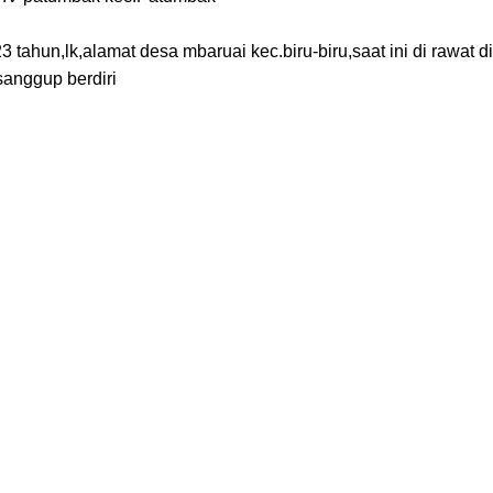
 tahun,lk,alamat desa mbaruai kec.biru-biru,saat ini di rawat di
sanggup berdiri