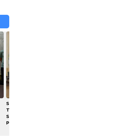
Serapan Anggaran
​Satpam Diduga Hajar Mali
Terendah, Inspektorat
Sawit Hingga Tewas, War
Soroti Kinerja Kadis
Marah Bakar Gedung Keb
Perkimcikataru Medan