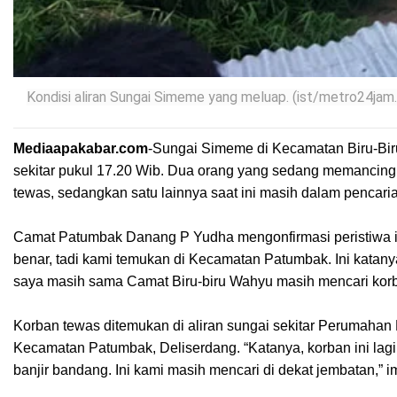
Kondisi aliran Sungai Simeme yang meluap. (ist/metro24jam
Mediaapakabar.com
-
Sungai Simeme di Kecamatan Biru-Bir
sekitar pukul 17.20 Wib. Dua orang yang sedang memancing 
tewas, sedangkan satu lainnya saat ini masih dalam pencari
Camat Patumbak Danang P Yudha mengonfirmasi peristiwa itu 
benar, tadi kami temukan di Kecamatan Patumbak. Ini katanya
saya masih sama Camat Biru-biru Wahyu masih mencari korb
Korban tewas ditemukan di aliran sungai sekitar Perumahan
Kecamatan Patumbak, Deliserdang. “Katanya, korban ini lagi 
banjir bandang. Ini kami masih mencari di dekat jembatan,”