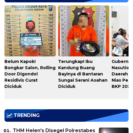
Belum Kapok!
Terungkap! Ibu
Gubernu
Bongkar Salon, Rolling
Kandung Buang
Nasution
Door Digondol
Bayinya di Bantaran
Daerah s
Residivis Curat
Sungai Serani Asahan
Nias Per
Diciduk
Diciduk
BKP 202
TRENDING
THM Helen's Disegel Polrestabes