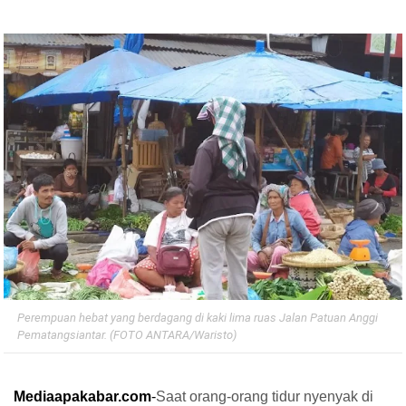
Perempuan hebat yang berdagang di kaki lima ruas Jalan Patuan Anggi
Pematangsiantar. (FOTO ANTARA/Waristo)
Mediaapakabar.com
-
Saat orang-orang tidur nyenyak di