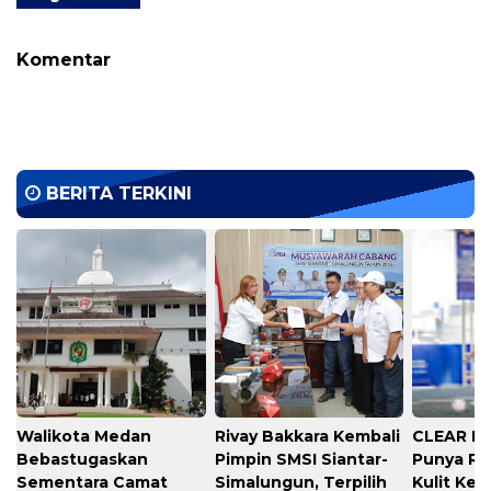
Komentar
BERITA TERKINI
Walikota Medan
Rivay Bakkara Kembali
CLEAR Ba
Bebastugaskan
Pimpin SMSI Siantar-
Punya R
Sementara Camat
Simalungun, Terpilih
Kulit Kep