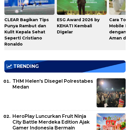
CLEAR Bagikan Tips
ESG Award 2026 by
Cara Top
Punya Rambut dan
KEHATI Kembali
Mobile L
Kulit Kepala Sehat
Digelar
dengan C
Seperti Cristiano
Aman di 
Ronaldo
TRENDING
THM Helen's Disegel Polrestabes
Medan
HeroPlay Luncurkan Fruit Ninja
City Battle Merdeka Edition Ajak
Gamer Indonesia Bermain