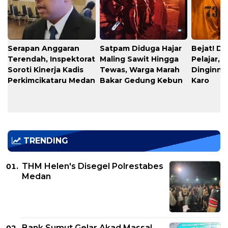
Serapan Anggaran
​Satpam Diduga Hajar
​Bejat! D
Terendah, Inspektorat
Maling Sawit Hingga
Pelajar, 
Soroti Kinerja Kadis
Tewas, Warga Marah
Dinginnya
Perkimcikataru Medan
Bakar Gedung Kebun
Karo
TRENDING
THM Helen's Disegel Polrestabes
Medan
Bank Sumut Gelar Akad Massal