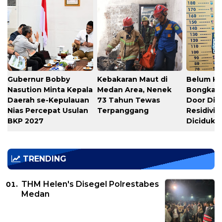
Gubernur Bobby
Kebakaran Maut di
Belum Ka
Nasution Minta Kepala
Medan Area, Nenek
Bongkar S
Daerah se-Kepulauan
73 Tahun Tewas
Door Dig
Nias Percepat Usulan
Terpanggang
Residivis
BKP 2027
Diciduk
TRENDING
THM Helen's Disegel Polrestabes
Medan